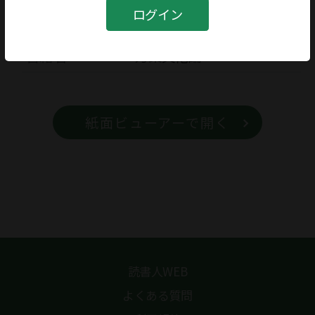
書籍
ログイン
書籍名
万葉文化論
紙面ビューアーで開く
読書人WEB
よくある質問