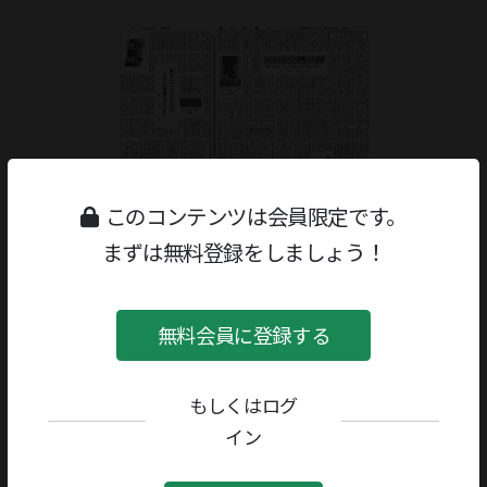
このコンテンツは会員限定です。
まずは無料登録をしましょう！
無料会員に登録する
もしくはログ
ジャンル：
書評
/
創作
著者／編者：
森内俊雄
イン
評者：
勝又浩