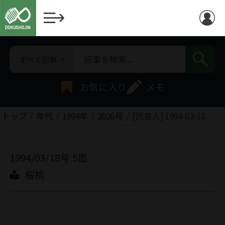
すべて記事
お気に入り
メモ
トップ
年代
1994年
2026号
[読書人] 1994-03-18
1994/03/18号
5面
桜桃