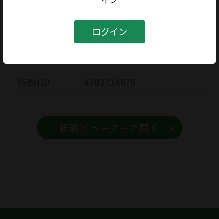
書籍
ログイン
書籍名
ママハハ物語
ISBN13
9784783714873
ISBN10
4783714878
紙面ビューアーで開く