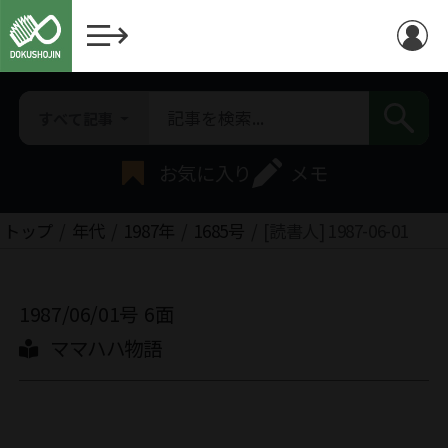
すべて記事
お気に入り
メモ
トップ
年代
1987年
1685号
[読書人] 1987-06-01
1987/06/01号
6面
ママハハ物語