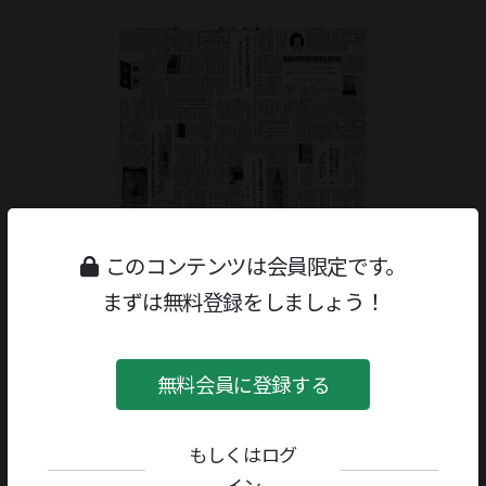
このコンテンツは会員限定です。
まずは無料登録をしましょう！
無料会員に登録する
ジャンル：
書評
/
随筆・読物
著者／編者：
宮迫千鶴
評者：
佐野山寛太
もしくはログ
イン