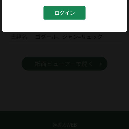
ジャンル：
特集
評者：
四方田犬彦
ログイン
書籍
書籍名
ゴダール、ジャン=リュック
紙面ビューアーで開く
読書人WEB