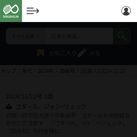
すべて記事
お気に入り
メモ
トップ
年代
2024年
3566号
[読書人] 2024-11-22
2024/11/22号
1面
ゴダール、ジャン=リュック
対談＝四方田犬彦×中条省平 ゴダールを未完結な
存在に引き戻す 『ゴダール、ジャン=リュック』
（白水社）刊行を機に