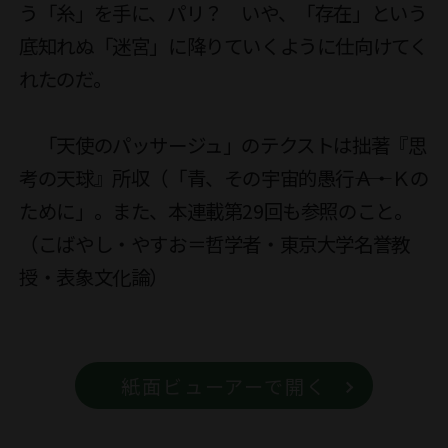
う「糸」を手に、パリ？　いや、「存在」という
底知れぬ「迷宮」に降りていくように仕向けてく
れたのだ。

　「天使のパッサージュ」のテクストは拙著『思
考の天球』所収（「青、その宇宙的愚行――Ａ・Ｋの
ために」。また、本連載第29回も参照のこと。
（こばやし・やすお＝哲学者・東京大学名誉教
授・表象文化論）

紙面ビューアーで開く