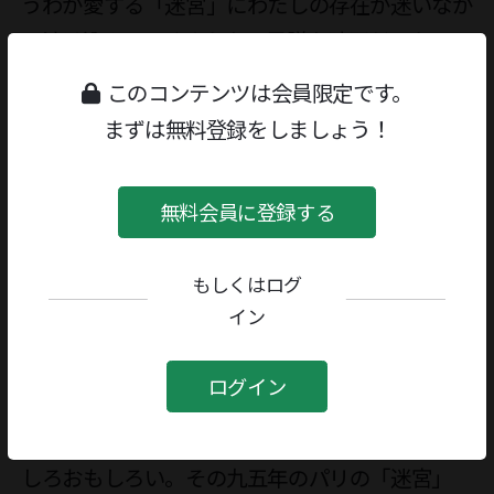
うわが愛する「迷宮」にわたしの存在が迷いなが
ら溶け込んでいくような不思議な時間だった。

　そう、少しおどけて言ってみるなら、その「迷
このコンテンツは会員限定です。
宮」で、わたしは黒田アキという「ミノトール」
まずは無料登録をしましょう！
に出会ったのだ。

　ミノトールは、もちろんギリシア神話のクレタ
無料会員に登録する
島の地下迷宮に棲む怪物だが、アキさんにとって
は、彼のアートの原点である一九三〇年代のシュ
もしくはログ
ールレアリスムの雑誌『ミノトール』であり、じ
イン
つは、原点回帰と言うべきか、最近の制作では、
アキさんはますます怪物「ミノトール」と化した
ログイン
自画像を描くようになっている。

　だが、この怪物はそれほどこわくはなくて、む
しろおもしろい。その九五年のパリの「迷宮」