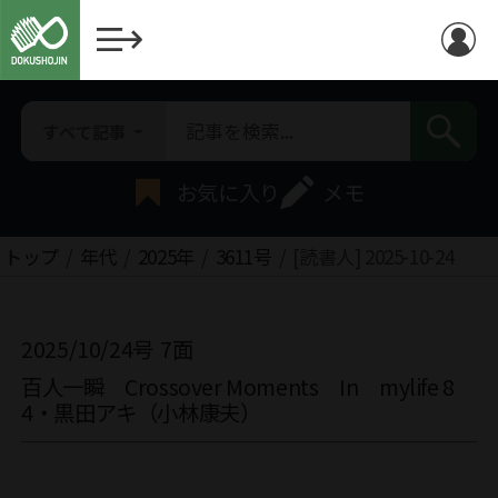
すべて記事
お気に入り
メモ
トップ
年代
2025年
3611号
[読書人] 2025-10-24
2025/10/24号
7面
百人一瞬 Crossover Moments In mylife 8
4・黒田アキ（小林康夫）