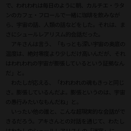
で、われわれは毎日のように朝、カルチエ・ラタ
ンのカフェ・フロールで一緒に珈琲を飲みなが
ら、宇宙の話、人類の話などをした。それは、ま
さにシュールレアリスム的会話だった。

　アキさんは言う、「もっとも深い宇宙の奥底の
温度は、絶対零度より少しだけ高いんだが、それ
はわれわれの宇宙が膨張しているという証拠なん
だ」と。

　わたしが応える、「われわれの魂もきっと同じ
さ。膨張しているんだよ。膨張というのは、宇宙
の愚行みたいなもんだね」と。　

　いったい他の誰と、こんな超現実的な会話がで
きるだろう。アキさんとの対話を通じて、わたし
はわたしのシュールレアリスムの「迷宮」に、