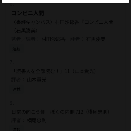
コンビニ人間
〈書評キャンパス〉村田沙耶香『コンビニ人間』
（石黒湊美）
著者／編者：
村田沙耶香
評者：
石黒湊美
連載
「読書人を全部読む！」11（山本貴光）
評者：
山本貴光
連載
日常の向こう側 ぼくの内側 712（横尾忠則）
評者：
横尾忠則
連載