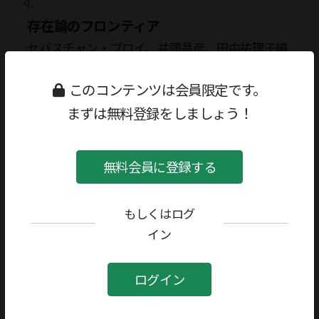
存在論のフロンティア
セバスチャン・ブロイ、井頭昌彦、田中祐理子編
著『存在論のフロンティア』を読む（渡名喜庸
このコンテンツは会員限定です。
哲）
著者／編者：
セバスチャン・ブロイ
、
井頭昌
まずは無料登録をしましょう！
彦
、
田中祐理子
評者：
渡名喜庸哲
哲学・思想・宗教
無料会員に登録する
「「デジタル映像とは何か」を考える」（ジャ
もしくはログ
ン・ドゥーシェ氏に聞く）411（聞き手＝久保宏
イン
樹）
評者：
ジャン・ドゥーシェ
ログイン
連載