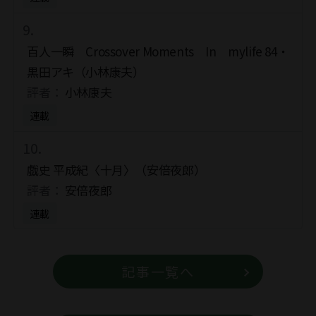
百人一瞬 Crossover Moments In mylife 84・
黒田アキ（小林康夫）
評者：
小林康夫
連載
戯史 平成紀〈十月〉（安倍夜郎）
評者：
安倍夜郎
連載
記事一覧へ