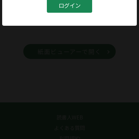
書籍
ログイン
書籍名
スパイ大事典
紙面ビューアーで開く
読書人WEB
よくある質問
利用規約