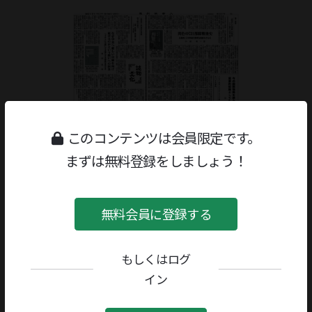
このコンテンツは会員限定です。
まずは無料登録をしましょう！
無料会員に登録する
もしくはログ
ジャンル：
書評
/
言語・辞典・事典
イン
著者／編者：
トーマス・B.アレン
評者：
吉田一彦