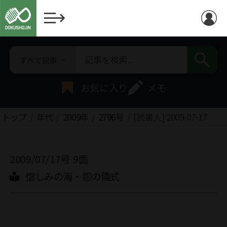
すべて記事
お気に入り
メモ
トップ
年代
2009年
2796号
[読書人] 2009-07-17
2009/07/17号
9面
憎しみの海・怨の儀式