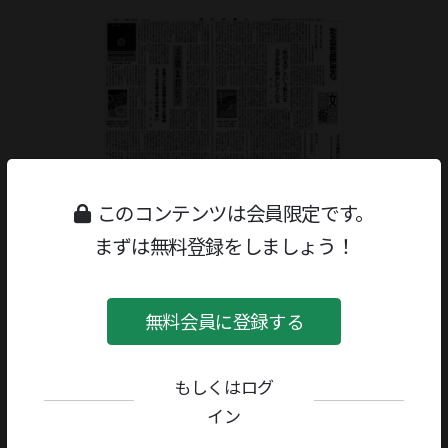
このコンテンツは会員限定です。
まずは無料登録をしましょう！
無料会員に登録する
もしくはログ
ジャンル：
書評
/
創作
著者／編者：
安達征一郎
イン
評者：
黒古一夫