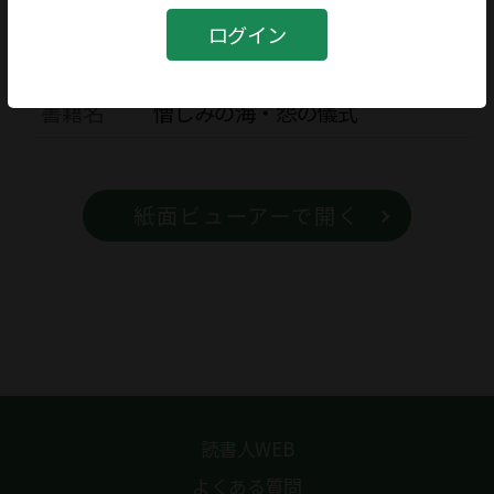
ログイン
書籍
書籍名
憎しみの海・怨の儀式
紙面ビューアーで開く
読書人WEB
よくある質問