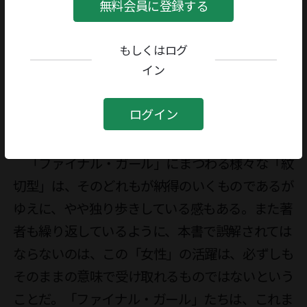
の詳細は本書に譲るが、大事なのは、「紋切型」
無料会員に登録する
とは単なる表面的な繰り返しではなく、それぞれ
がジェンダーや精神分析の言葉でもって説明がで
もしくはログ
イン
き、意味や因果関係が存在するものだということ
である。それゆえ、観ている我々もそれを見つけ
ログイン
ては無意識のうちに納得や安心の感情を得、繰り
返しを喜ぶのである。

　「ファイナル・ガール」にまつわる様々な「紋
切型」は、そのどれもが納得のいくものであるが
ゆえに、やや独り歩きしている感もある。また著
者も繰り返しているように、本書で誤解されては
ならないのは、この「女性」の活躍は、必ずしも
そのままの意味で受け取れるものではないという
ことだ。「ファイナル・ガール」たちは、これま