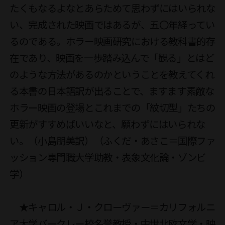
たくもなるよなとあらためて思わずにはいられな
い、完成された映画ではあるが、五〇年経ってい
るのである。ホラー映画研究における教科書的存
在であり、映画を一歩踏み込んで「観る」とはど
のような方法があるのかということを教えてくれ
る本書の日本語訳が出ることで、ますます素敵な
ホラー映画の登場とこれまでの「紋切型」たちの
更新がすすめばいいなと、願わずにはいられな
い。（小島朋美訳）（ふくだ・あさこ＝国際ファ
ッション専門職大学助教・表象文化論・ゾンビ
学）

　★キャロル・Ｊ・クローヴァー＝カリフォルニ
ア大学バークレー校名誉教授・中世北欧文学・映