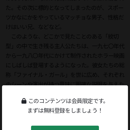
た。その次に標的となってしまったのが、スポー
ツかなにかをやっているマッチョな男子、性格だ
けはいい兄、などなど。

　このような、どこかで見たことのある「紋切
型」の中で生き残る主人公たちは、一九七〇年代
から一九八〇年代にかけて制作されたホラー映画
にしばしば登場するようになった。彼女たちの総
称「ファイナル・ガール」を世に広め、それぞれ
のシーンや演出が持つ意味に明確な説明を与えた
のが本書である。なぜ舞台は薄暗いやや閉ざされ
このコンテンツは会員限定です。
た空間がお決まりなのか、なぜセクシー系女子が
まずは無料登録をしましょう！
最初に死ななければならなかったのか。単に恐怖
の演出や視聴者サービスのためだけではない。そ