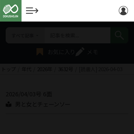
すべて記事
お気に入り
メモ
トップ
年代
2026年
3632号
[読書人] 2026-04-03
2026/04/03号
6面
男と女とチェーンソー