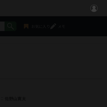
お気に入り
メモ
者：
佐野山寛太