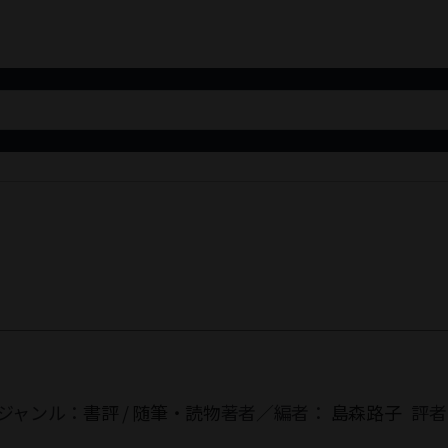
ジャンル：
書評
/
随筆・読物
著者／編者：
島森路子
評