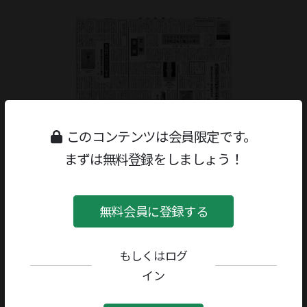
このコンテンツは会員限定です。
まずは無料登録をしましょう！
無料会員に登録する
もしくはログ
ジャンル：
書評
/
文学研究・評論
イン
著者／編者：
立川洋三
評者：
中川勇治