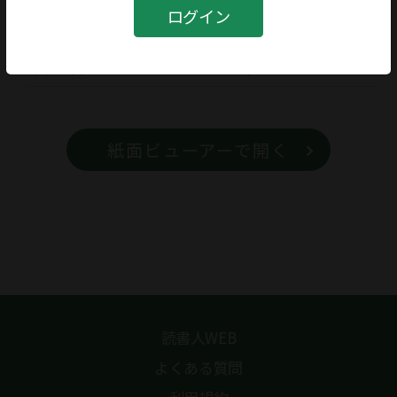
書籍
ログイン
書籍名
フォンターネの世界
紙面ビューアーで開く
読書人WEB
よくある質問