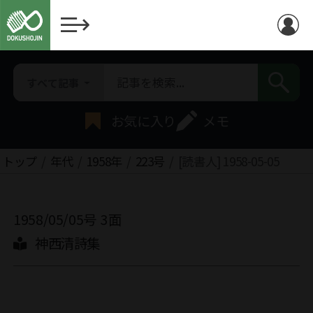
すべて記事
お気に入り
メモ
トップ
年代
1958年
223号
[読書人] 1958-05-05
1958/05/05号
3面
神西清詩集