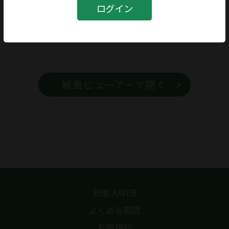
書籍
ログイン
書籍名
神西清詩集
紙面ビューアーで開く
読書人WEB
よくある質問
利用規約