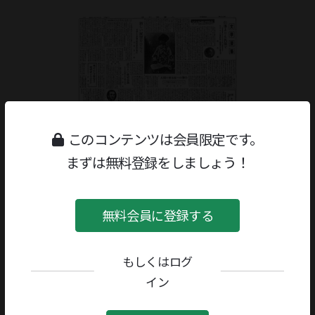
このコンテンツは会員限定です。
まずは無料登録をしましょう！
無料会員に登録する
もしくはログ
ジャンル：
書評
/
詩・短歌・俳句
イン
著者／編者：
神西清
評者：
宗左近