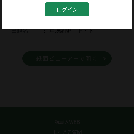
ログイン
書籍
書籍名
江戸演劇史 上・下
紙面ビューアーで開く
読書人WEB
よくある質問