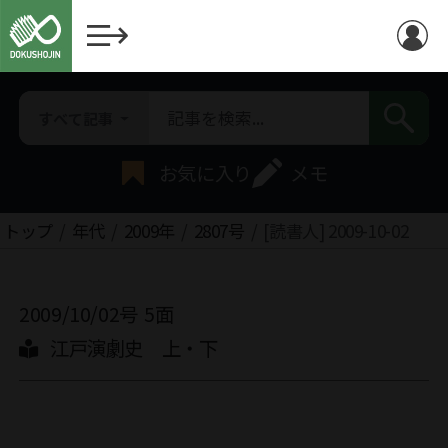
すべて記事
お気に入り
メモ
トップ
年代
2009年
2807号
[読書人] 2009-10-02
2009/10/02号
5面
江戸演劇史 上・下