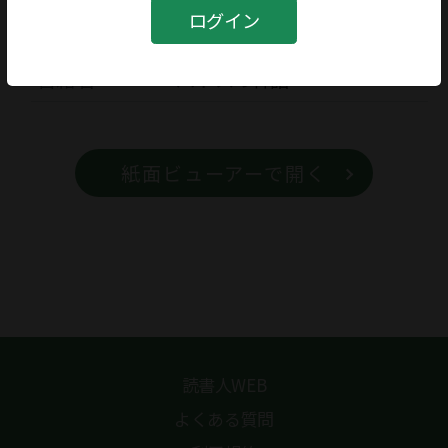
書籍
ログイン
書籍名
パトスの神話
紙面ビューアーで開く
読書人WEB
よくある質問