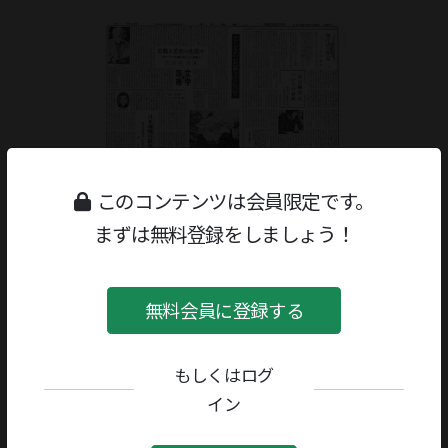
このコンテンツは会員限定です。
まずは無料登録をしましょう！
無料会員に登録する
もしくはログ
ジャンル：
書評
/
文学研究・評論
イン
著者／編者：
磯田光一
評者：
村上一郎