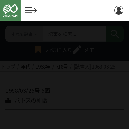
すべて記事
お気に入り
メモ
トップ
年代
1968年
718号
[読書人] 1968-03-25
1968/03/25号
5面
パトスの神話