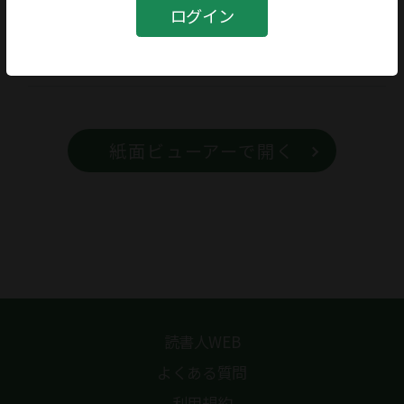
書籍
ログイン
書籍名
ジャーナリズムの現場から
紙面ビューアーで開く
読書人WEB
よくある質問
利用規約