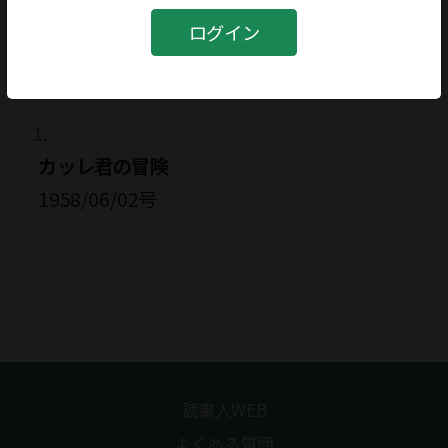
リンドブレーン
ログイン
関連記事
カッレ君の冒険
1958/06/02号
読書人WEB
よくある質問