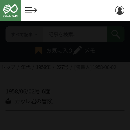
すべて記事
お気に入り
メモ
トップ
年代
1958年
227号
[読書人] 1958-06-02
1958/06/02号
6面
カッレ君の冒険