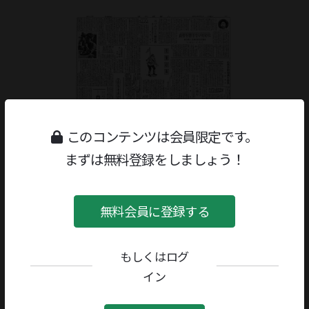
このコンテンツは会員限定です。
まずは無料登録をしましょう！
無料会員に登録する
もしくはログ
ジャンル：
書評
/
児童
著者／編者：
リンドブレーン
イン
評者：
網野菊