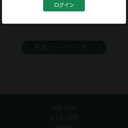
書籍
ログイン
書籍名
カッレ君の冒険
紙面ビューアーで開く
読書人WEB
よくある質問
利用規約