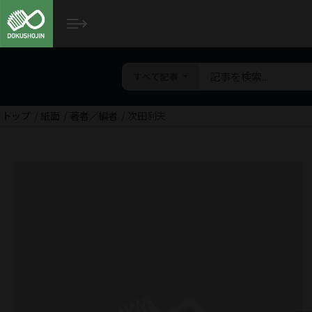
すべて記事
トップ
紙面
著者／編者
次田利夫