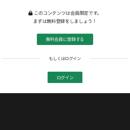
このコンテンツは会員限定です。
ドストエフスキーとペトラシェフスキー事件
まずは無料登録をしましょう！
1972/02/14号
スターリン批判とソビエト文学
無料会員に登録する
1974/03/11号
オーレニカは可愛い女か
もしくはログイン
1981/03/23号
ドストエフスキー
ログイン
1981/08/31号