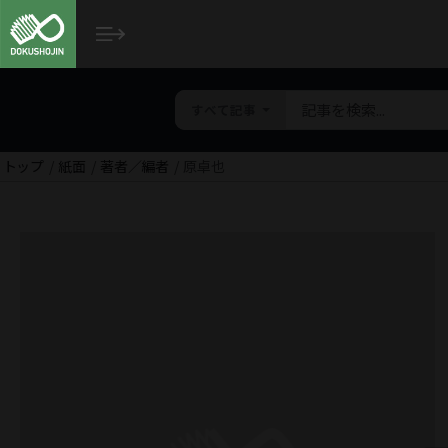
すべて記事
トップ
紙面
著者／編者
原卓也