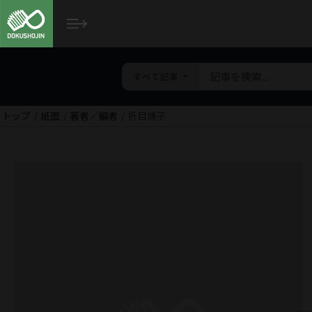
すべて記事
トップ
紙面
著者／編者
折目博子