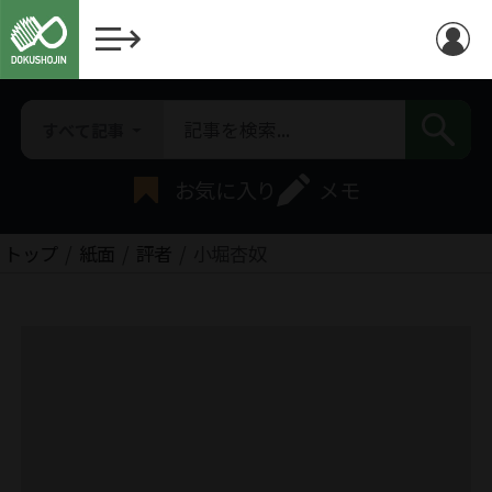
すべて記事
お気に入り
メモ
トップ
紙面
評者
小堀杏奴