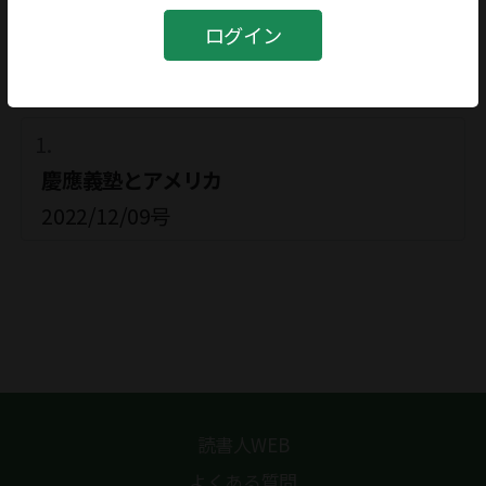
笠根唯
ログイン
関連記事
慶應義塾とアメリカ
2022/12/09号
読書人WEB
よくある質問