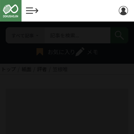
すべて記事
お気に入り
メモ
トップ
紙面
評者
笠根唯