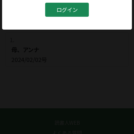
ヴェーラ・ポリトコフスカヤ
ログイン
関連記事
母、アンナ
2024/02/02号
読書人WEB
よくある質問