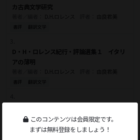
カ古典文学研究
著者／編者：
D.H.ロレンス
評者：
由良君美
書評
翻訳文学
D・H・ロレンス紀行・評論選集１ イタリ
アの薄明
著者／編者：
D.H.ロレンス
評者：
由良君美
書評
翻訳文学
ワールズ・エンド(世界の果て)
著者／編者：
ポール･セロー
評者：
鈴村和成
このコンテンツは会員限定です。
書評
翻訳文学
まずは無料登録をしましょう！