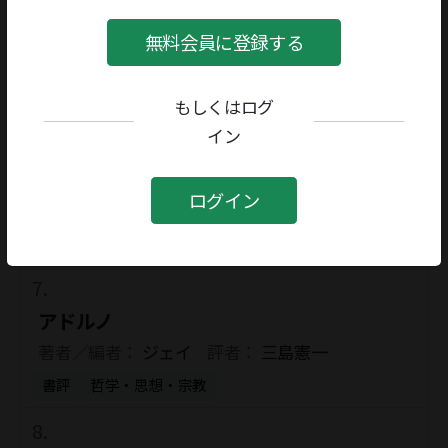
葛原妙子全歌集
無料会員に登録する
著者／編者：
葛原妙子
評者：
篠弘
書評
創作
もしくはログ
イン
待てど 暮せど 来ぬひとを
ログイン
著者／編者：
近藤富枝
評者：
巖谷大四
書評
創作
アドルノ
著者／編者：
ジェイ
評者：
三島憲一
書評
哲学・思想・宗教