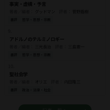
事実・虚構・予言
著者／編者：
グッドマン
評者：
菅野盾樹
書評
哲学・思想・宗教
アドルノのテルミノロギー
著者／編者：
三光長治
評者：
三島憲一
書評
哲学・思想・宗教
聖社会学
著者／編者：
オリエ
評者：
内田隆三
書評
政治・法律・社会