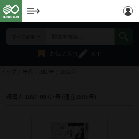
すべて記事
お気に入り
メモ
トップ
年代
1987年
1698号
読書人 1987-09-07号 (通巻1698号)