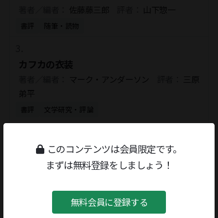
著者／編者：
佐藤藤三郎
評者：
山下惣一
書評
随筆・読物
カフカの衣装
著者／編者：
マーク・アンダーソン
評者：
三原
弟平
書評
文学研究・評論
信長 秀吉 家康
このコンテンツは会員限定です。
著者／編者：
岳真也
評者：
安宅夏夫
まずは無料登録をしましょう！
書評
文学研究・評論
無料会員に登録する
信長 秀吉 家康