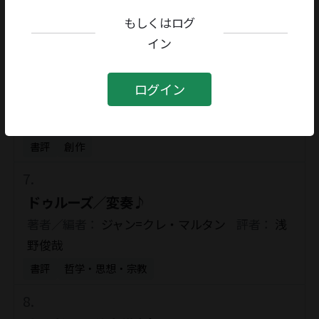
著者／編者：
岳真也
評者：
安宅夏夫
もしくはログ
イン
書評
文学研究・評論
ログイン
原爆ドーム、ヤン・レツル三部作
著者／編者：
村井志摩子
評者：
黒古一夫
書評
創作
ドゥルーズ／変奏♪
著者／編者：
ジャン=クレ・マルタン
評者：
浅
野俊哉
書評
哲学・思想・宗教