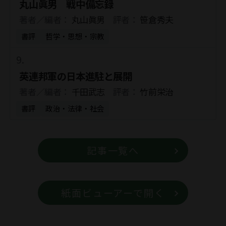
丸山眞男 戦中備忘録
著者／編者：
丸山眞男
評者：
笹倉秀夫
書評
哲学・思想・宗教
英連邦軍の日本進駐と展開
著者／編者：
千田武志
評者：
竹前栄治
書評
政治・法律・社会
記事一覧へ
紙面ビューアーで開く