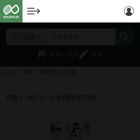
すべて記事
お気に入り
メモ
トップ
年代
2007年
2672号
読書人 2007-01-26号 (通巻2672号)