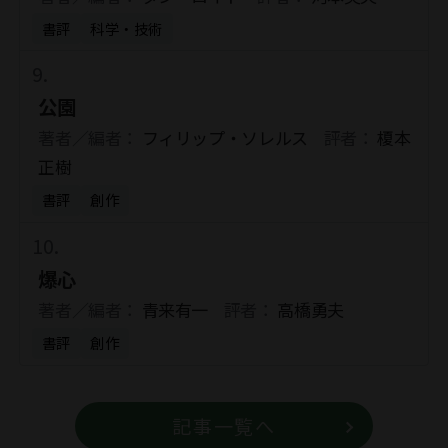
書評
科学・技術
公園
著者／編者：
フィリップ・ソレルス
評者：
榎本
正樹
書評
創作
爆心
著者／編者：
青来有一
評者：
高橋勇夫
書評
創作
記事一覧へ