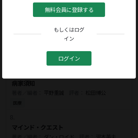
著者／編者：
平野重誠
評者：
松田博公
無料会員に登録する
医療
もしくはログ
病家須知
イン
著者／編者：
平野重誠
評者：
松田博公
ログイン
医療
病家須知
著者／編者：
平野重誠
評者：
松田博公
医療
マインド・クエスト
著者／編者：
ダン・ロイド
評者：
河本英夫