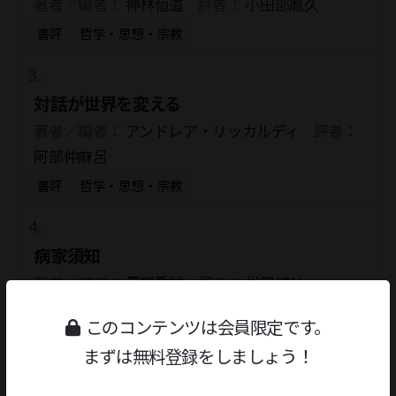
著者／編者：
神林恒道
評者：
小田部胤久
書評
哲学・思想・宗教
対話が世界を変える
著者／編者：
アンドレア・リッカルディ
評者：
阿部仲麻呂
書評
哲学・思想・宗教
病家須知
著者／編者：
平野重誠
評者：
松田博公
医療
このコンテンツは会員限定です。
まずは無料登録をしましょう！
病家須知