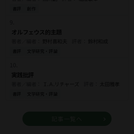
書評
創作
オルフェウス的主題
著者／編者：
野村喜和夫
評者：
鈴村和成
書評
文学研究・評論
実践批評
著者／編者：
Ｉ.Ａ.リチャーズ
評者：
太田雅孝
書評
文学研究・評論
記事一覧へ