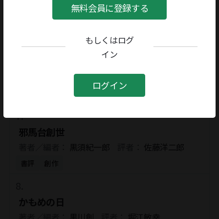
無料会員に登録する
書評
随筆・読物
もしくはログ
わが夫、チェ・ゲバラ
イン
著者／編者：
アレイダ・マルチ
評者：
伊高浩
昭
ログイン
書評
随筆・読物
邪馬台創世
著者／編者：
黒須紀一郎
評者：
佐藤洋二郎
書評
創作
かもめの日
著者／編者：
黒川創
評者：
堀江敏幸