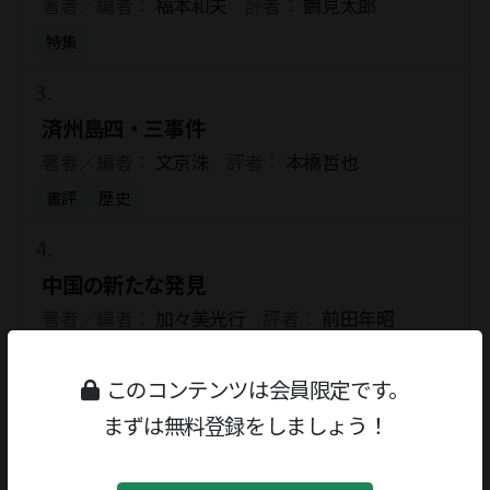
著者／編者：
福本和夫
評者：
鶴見太郎
特集
済州島四・三事件
著者／編者：
文京洙
評者：
本橋哲也
書評
歴史
中国の新たな発見
著者／編者：
加々美光行
評者：
前田年昭
書評
随筆・読物
このコンテンツは会員限定です。
まずは無料登録をしましょう！
目撃！ 文化大革命
著者／編者：
土屋昌明
評者：
上野昂志