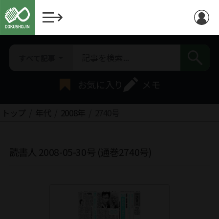
すべて記事
お気に入り
メモ
トップ
年代
2008年
2740号
読書人 2008-05-30号 (通巻2740号)