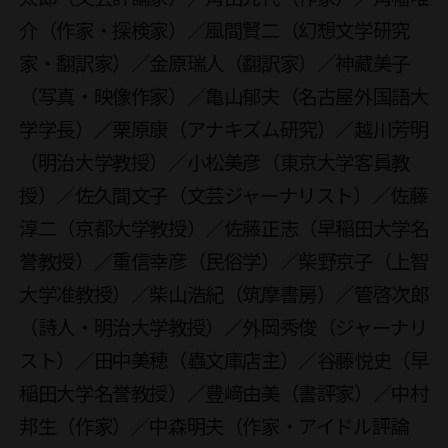
介（作家・探検家）／風間賢二（幻想文学研究
家・翻訳家）／金原瑞人（翻訳家）／神藏美子
（写真・映像作家）／亀山郁夫（名古屋外国語大
学学長）／栗原康（アナキズム研究）／越川芳明
（明治大学教授）／小松美彦（東京大学客員教
授）／佐久間文子（文芸ジャーナリスト）／佐藤
淳二（京都大学教授）／佐藤正志（早稲田大学名
誉教授）／重信幸彦（民俗学）／柴野京子（上智
大学准教授）／柴山浩紀（筑摩書房）／管啓次郎
（詩人・明治大学教授）／外岡秀俊（ジャーナリ
スト）／田中美穂（蟲文庫店主）／谷藤悦史（早
稲田大学名誉教授）／豊﨑由美（書評家）／中村
邦生（作家）／中森明夫（作家・アイドル評論