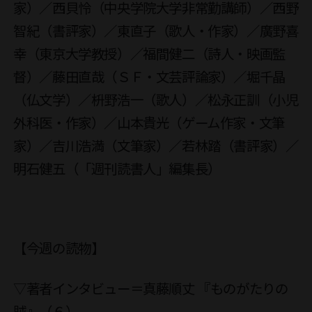
家）／西貝怜（中央学院大学非常勤講師）／西野
智紀（書評家）／東直子（歌人・作家）／廣野喜
幸（東京大学教授）／福間健二（詩人・映画監
督）／藤田直哉（ＳＦ・文芸評論家）／堀千晶
（仏文学）／枡野浩一（歌人）／松永正訓（小児
外科医・作家）／山本貴光（ゲーム作家・文筆
家）／吉川浩満（文筆家）／若林踏（書評家）／
明石健五（「週刊読書人」編集長）
【今週の読物】
▽著者インタビュー＝真藤順丈 『ものがたりの
賊』（６）