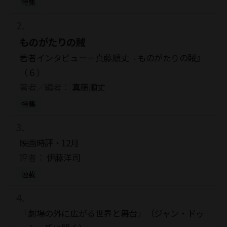
特集
ものがたりの賊
著者インタビュー＝真藤順丈『ものがたりの賊』
（６）
著者／編者：
真藤順丈
特集
映画時評・12月
評者：
伊藤洋司
連載
「劇場の外に広がる世界と舞台」（ジャン・ドゥ