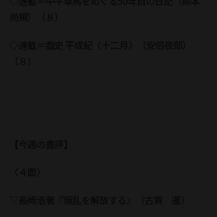
◇連載＝中平卓馬をめぐる50年目の日記（柳本
尚規）（８）
◇連載＝戯史 平成紀〈十二月〉（安倍夜郎）
（８）
【今週の書評】
〈４面〉
▽長崎浩著『叛乱を解放する』（古賀 暹）