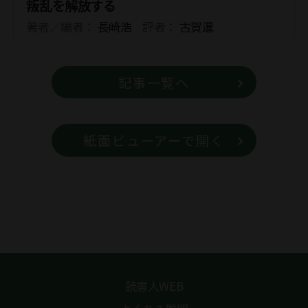
叛乱を解放する
著者／編者：
長崎浩
評者：
古賀暹
記事一覧へ
紙面ビューアーで開く
読書人WEB