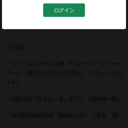
▽アイリス・オーウェンス著『アフター・クロー
ログイン
ド』（太田靖久）
〈６面〉
▽ヒト・シュタイエル著『デューティーフリー・
アート 課されるものなき芸術』（アライ＝ヒロ
ユキ）
▽斎藤惇夫『子ども、本、祈り』（茂木健一郎）
▽毎日新聞運動部著『最後の一年』（落合 博）