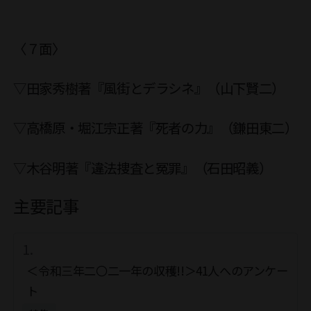
〈７面〉
▽田家秀樹著『風街とデラシネ』（山下賢二）
▽高橋原・堀江宗正著『死者の力』（鎌田東二）
▽木谷明著『違法捜査と冤罪』（石田昭義）
主要記事
＜令和三年二〇二一年の収穫!!＞41人へのアンケー
ト