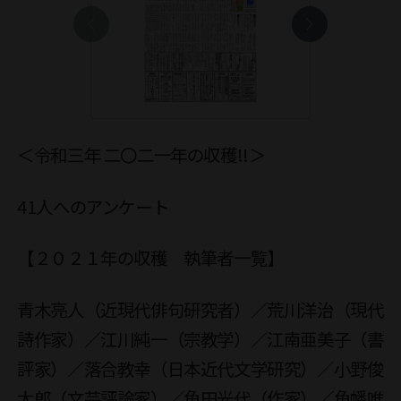
＜令和三年 二〇二一年の収穫!!＞
41人へのアンケート
【２０２１年の収穫 執筆者一覧】
青木亮人（近現代俳句研究者）／荒川洋治（現代
詩作家）／江川純一（宗教学）／江南亜美子（書
評家）／落合教幸（日本近代文学研究）／小野俊
太郎（文芸評論家）／角田光代（作家）／角幡唯