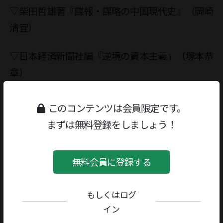
▽柴田哲雄著『諜報・謀略の中国現代史』（岡崎
清宜）
▽日本経済新聞社編『逆境の資本主義』（塚本恭
章）
このコンテンツは会員限定です。
まずは無料登録をしましょう！
〈５面〉
▽黒川創著『旅する少年』（大竹昭子）
無料会員に登録する
▽巽孝之監修『脱領域・脱構築・脱半球』（新
もしくはログ
島 進）
イン