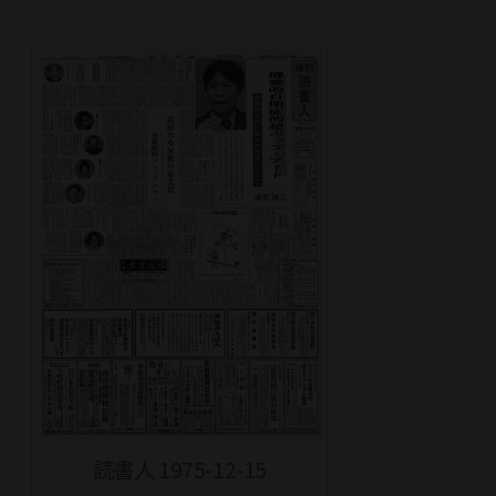
読書人 1975-12-15