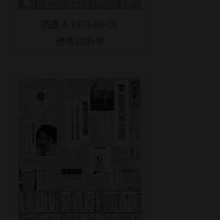
読書人 1975-09-01
通巻1095号