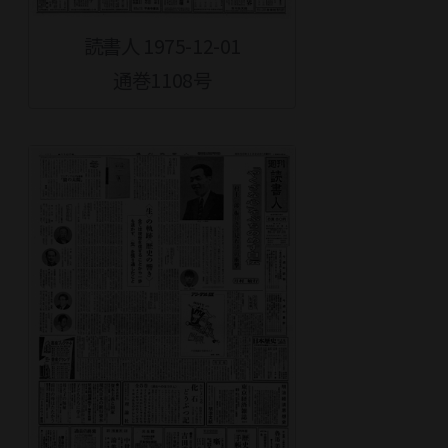
読書人 1975-12-01
通巻1108号