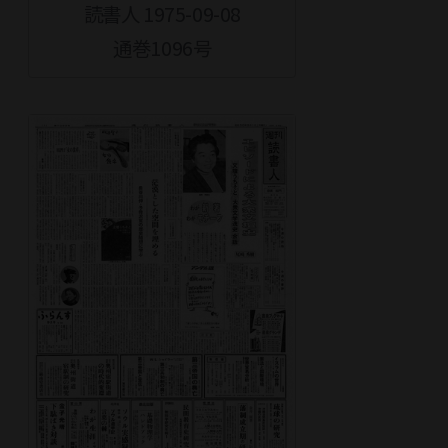
読書人 1975-09-08
通巻1096号