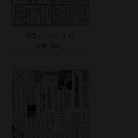
読書人 1975-11-17
通巻1106号