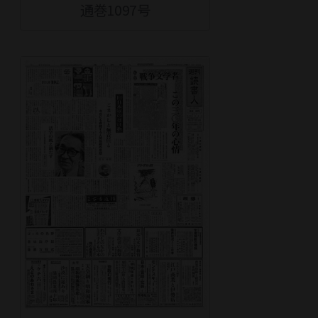
通巻1097号