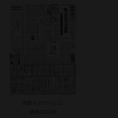
読書人 1975-12-22
通巻1111号