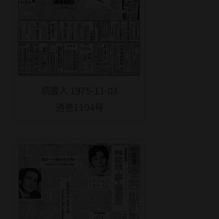
読書人 1975-11-03
通巻1104号