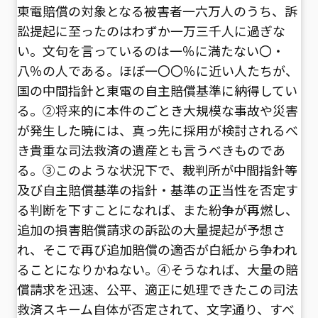
東電賠償の対象となる被害者一六万人のうち、訴
訟提起に至ったのはわずか一万三千人に過ぎな
い。文句を言っているのは一％に満たない〇・
八％の人である。ほぼ一〇〇％に近い人たちが、
国の中間指針と東電の自主賠償基準に納得してい
る。②将来的に本件のごとき大規模な事故や災害
が発生した暁には、真っ先に採用が検討されるべ
き貴重な司法救済の遺産とも言うべきものであ
る。③このような状況下で、裁判所が中間指針等
及び自主賠償基準の指針・基準の正当性を否定す
る判断を下すことになれば、また紛争が再燃し、
追加の損害賠償請求の訴訟の大量提起が予想さ
れ、そこで再び追加賠償の適否が白紙から争われ
ることになりかねない。④そうなれば、大量の賠
償請求を迅速、公平、適正に処理できたこの司法
救済スキーム自体が否定されて、文字通り、すべ