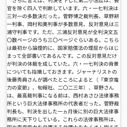
官を除く四人で判断しています。六・一七判決は
三対一の多数決だった。菅野博之裁判長、草野耕
一判事、岡村和美判事が多数意見、反対意見は三
浦守判事です。ただ、三浦反対意見が全判決文五
〇数ページのうち三〇ページぐらいある。こちら
は最初から論理的に、国家賠償法の理屈からはじ
まって全部書いてあるんです。この反対意見だけ
が判決の体裁を成していた。六・一七判決の背景
についても指摘しておきます。ジャーナリストの
後藤秀典さんが調べたところによると（『東京電
力の変節』、旬報社、二〇二三年）、草野さん
は、最高裁判事になる前は、西村あさひ法律事務
所という巨大法律事務所の代表者だった。菅野裁
判長も、判決を出した一ヵ月後に別の巨大法律事
務所に天下りしている。これらの法律事務所は、
国や東京電力を弁護する弁護士をたくさん抱えて