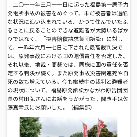
二〇一一年三月一一日に起った福島第一原子力
発電所事故の被害をめぐって、未だ被害者は過酷
な状況に追い込まれている。かつて住んでいたふ
るさとに戻ることのできな避難者が大勢いるばか
りではなく、「損害賠償請求集団訴訟」に対し
て、一昨年六月一七日に下された最高裁判決で
は、原発事故における国の賠償責任を否定した。
それ以後、地裁・高裁では、同様に国の責任を否
定する判決が続く。また原発事故災害関連死や自
死の数も増えている。今も継続中の裁判と避難者
の現状について、福島原発訴訟かながわ原告団団
長の村田弘さんにお話をうかがった。聞き手は佐
藤嘉幸氏にお願いした。（編集部）