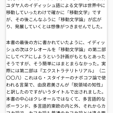
ユダヤ人のイディッシュ語による文学は世界中に
移動していったわけで確かに「移動文学」です
が、その後こんなふうに「移動文学論」が広が
り、発展していくとは想像がつきませんでした。
本書の最後の方に書かれていたように、イディッ
シュの次はクレオールを「移動文学論」の第二部
にしてペアにしようという計画がもともとあった
そうですが、そう簡単にはまとまらなかった。実
際には第二部は『エクストラテリトリアル』（二
〇〇八）――これはＧ・スタイナーのナボコフ論で使
われる言葉で、由良君美さんが「脱領域の知性」
と訳したのですが――いうタイトルで出されました。
本書の中心はクレオールではなくて、多言語的な
ポーランド、多言語的東欧の内と外、それからカ
フカ論で、カフカ論も普通のカフカ論とは違う西