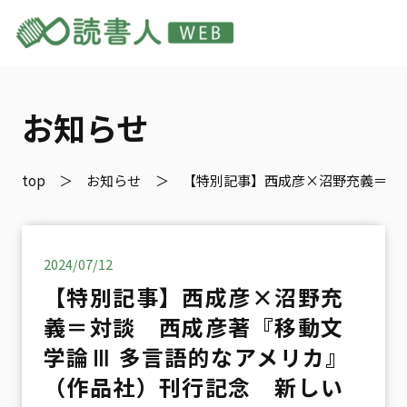
お知らせ
top
お知らせ
【特別記事】西成彦×沼野充義＝対
2024/07/12
【特別記事】西成彦×沼野充
義＝対談 西成彦著『移動文
学論Ⅲ 多言語的なアメリカ』
（作品社）刊行記念 新しい