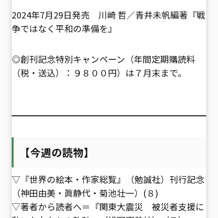
2024年7月29日発売 川崎 哲／青井未帆編著『戦
争ではなく平和の準備を』
◎創刊記念特別キャンペーン（年間定期購読料
（税・送込）：９８００円）は７月末まで。
【今週の読物】
▽『世界の絵本・作家総覧』（勉誠社）刊行記念
（神田由美・眞静代・菊池壮一）(８)
▽著者から読者へ＝『関東大震災 被災者支援に