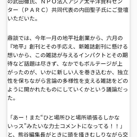
の武田徹氏、ＮＰＯ法人アジア太平洋資料セン
ター（ＰＡＲＣ）共同代表の内田聖子氏にご登壇
いただいた。
鼎談では、今年一月の地平社創業から、六月の
『地平』創刊とその手応え、新雑誌創刊に懸ける
想いから、この雑誌が与えるインパクトとその期
待など話題は尽きず、なかでもボルテージが上
がったのが、いかに新しい人を巻き込むか、独立
性を保ちながら言論の多様性を支える雑誌をどの
ように開かれたものにしていくかという議論だっ
た。
「あー！また“ひと場所ひと場所頑張るしかな
いっス”みたいな力士コメントになってる！！」
と、熊谷編集長がときに頭を掻きむしりながら交