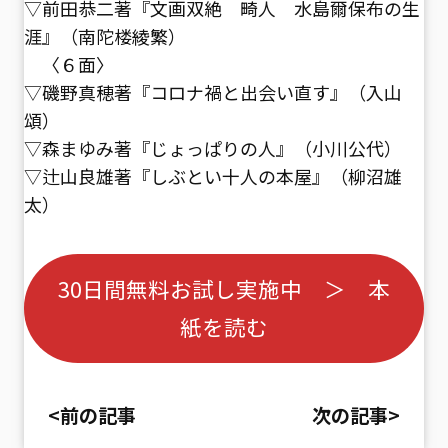
▽前田恭二著『文画双絶 畸人 水島爾保布の生
涯』（南陀楼綾繁）
〈６面〉
▽磯野真穂著『コロナ禍と出会い直す』（入山
頌）
▽森まゆみ著『じょっぱりの人』（小川公代）
▽辻山良雄著『しぶとい十人の本屋』（柳沼雄
太）
30日間無料お試し実施中 ＞ 本
紙を読む
<前の記事
次の記事>