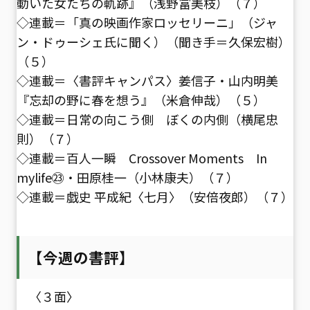
動いた女たちの軌跡』（浅野富美枝）（７）
◇連載＝「真の映画作家ロッセリーニ」（ジャ
ン・ドゥーシェ氏に聞く）（聞き手＝久保宏樹）
（５）
◇連載＝〈書評キャンパス〉姜信子・山内明美
『忘却の野に春を想う』（米倉伸哉）（５）
◇連載＝日常の向こう側 ぼくの内側（横尾忠
則）（７）
◇連載＝百人一瞬 Crossover Moments In
mylife㉓・田原桂一（小林康夫）（７）
◇連載＝戯史 平成紀〈七月〉（安倍夜郎）（７）
【今週の書評】
〈３面〉