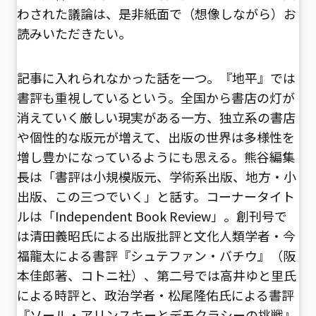
わされた議論は、是非紙面で（想像しながら）お
読みいただきたい。
記事に入れられなかった話を一つ。『地平』では
書評も重視しているという。全国から書店の灯が
消えていく厳しい現実がある一方、独立系の書店
や個性的な版元が増えて、出版の世界は多様性を
増し豊かになっているようにも思える。熊谷編集
長は「書評は小規模版元、学術系出版、地方・小
出版、この三つでいく」と話す。コーナータイト
ルは「Independent Book Review」。創刊号で
は清田義昭氏による出版批評と文化人類学者・今
福龍太による書評『シュテファン・バチウ』（阪
本佳郎著、コトニ社）、第二号では高井ゆと里氏
による時評と、政治学者・松尾隆佑氏による書評
『ソール・アリンスキーとデモクラシーの挑戦』