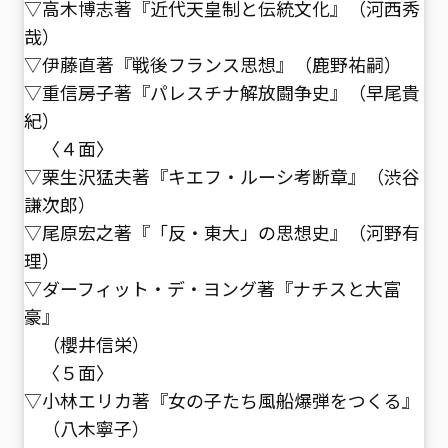
▽高木博志著『近代天皇制と伝統文化』（河西秀
哉）
▽伊藤直著『戦後フランス思想』（鹿野祐嗣）
▽重信房子著『パレスチナ解放闘争史』（早尾貴
紀）
〈４面〉
▽栗生沢猛夫著『キエフ・ルーシ考断章』（渋谷
謙次郎）
▽尾原宏之著『「反・東大」の思想史』（河野有
理）
▽ダーフィット・デ・ヨング著『ナチスと大富
豪』
（櫻井信栄）
〈５面〉
▽小林エリカ著『女の子たち風船爆弾をつくる』
（八木寧子）