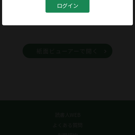
書籍
ログイン
書籍名
ぺイタリアン 西脇順三郎
紙面ビューアーで開く
読書人WEB
よくある質問