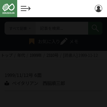
すべて記事
お気に入り
メモ
トップ
年代
1999年
2310号
[読書人] 1999-11-12
1999/11/12号
6面
ぺイタリアン 西脇順三郎