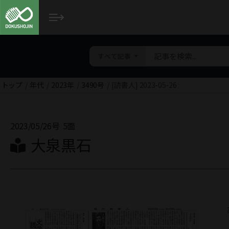
すべて記事
トップ
年代
2023年
3490号
[読書人] 2023-05-26
2023/05/26号
5面
大泉黒石