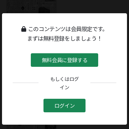
このコンテンツは会員限定です。
まずは無料登録をしましょう！
無料会員に登録する
芥川竜之介
もしくはログ
［週刊読書人］1965/02/08号
ジャンル：
書評
文学研究・評論
イン
著者／編者：
進藤純孝
評者：
奥野健男
記事を読む
ログイン