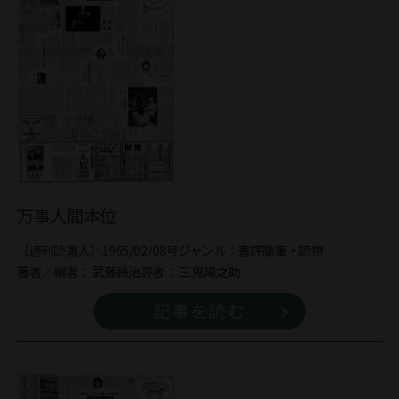
万事人間本位
［週刊読書人］1965/02/08号
ジャンル：
書評
随筆・読物
著者／編者：
武藤絲治
評者：
三鬼陽之助
記事を読む