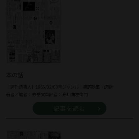
本の話
［週刊読書人］1965/02/08号
ジャンル：
書評
随筆・読物
著者／編者：
寿岳文章
評者：
布川角左衛門
記事を読む