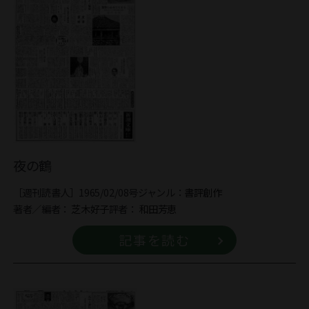
夜の鶴
［週刊読書人］1965/02/08号
ジャンル：
書評
創作
著者／編者：
芝木好子
評者：
和田芳恵
記事を読む