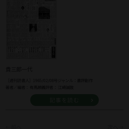
貴三郎一代
［週刊読書人］1965/02/08号
ジャンル：
書評
創作
著者／編者：
有馬頼義
評者：
江崎誠致
記事を読む
←前へ
次へ→