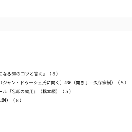
になる60のコツと答え』（８）
ジャン・ドゥーシェ氏に聞く）436（聞き手＝久保宏樹）（５）
ール『忘却の効用』（橋本頼）（５）
忠則）（８）