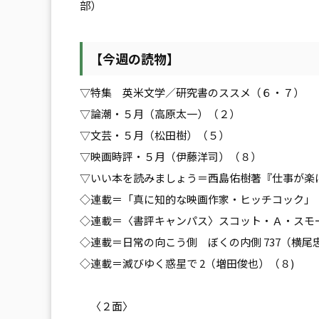
部）
【今週の読物】
▽特集 英米文学／研究書のススメ（６・７）
▽論潮・５月（高原太一）（２）
▽文芸・５月（松田樹）（５）
▽映画時評・５月（伊藤洋司）（８）
▽いい本を読みましょう＝西島佑樹著『仕事が楽
◇連載＝「真に知的な映画作家・ヒッチコック」（
◇連載＝〈書評キャンパス〉スコット・Ａ・スモ
◇連載＝日常の向こう側 ぼくの内側 737（横尾
◇連載＝滅びゆく惑星で 2（増田俊也）（８)
〈２面〉