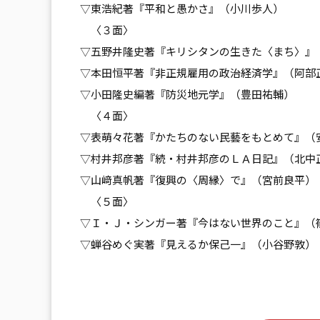
▽東浩紀著『平和と愚かさ』（小川歩人）
〈３面〉
▽五野井隆史著『キリシタンの生きた〈まち〉』
▽本田恒平著『非正規雇用の政治経済学』（阿部
▽小田隆史編著『防災地元学』（豊田祐輔）
〈４面〉
▽表萌々花著『かたちのない民藝をもとめて』（
▽村井邦彦著『続・村井邦彦のＬＡ日記』（北中
▽山﨑真帆著『復興の〈周縁〉で』（宮前良平）
〈５面〉
▽Ｉ・Ｊ・シンガー著『今はない世界のこと』（
▽蝉谷めぐ実著『見えるか保己一』（小谷野敦）