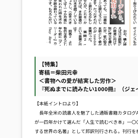
【特集】
寄稿＝柴田元幸
＜書物への愛が結実した労作＞
『死ぬまでに読みたい1000冊』（ジ
【本紙イントロより】
長年全米の読書人を魅了した通販書籍カタログA C
が一四年かけて選んだ「人生で読むべき本」一〇〇
する世界の名著』として邦訳刊行される。刊行を