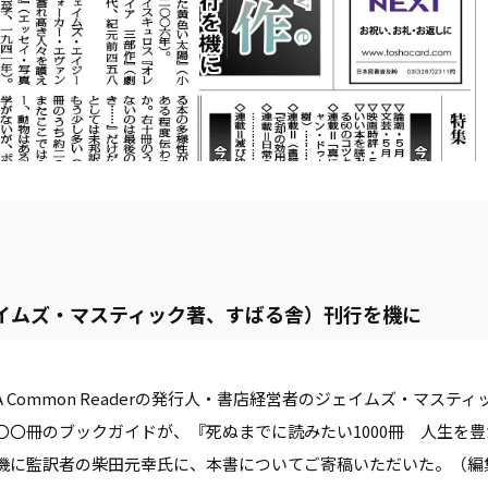
ェイムズ・マスティック著、すばる舎）刊行を機に
ommon Readerの発行人・書店経営者のジェイムズ・マスティ
〇冊のブックガイドが、『死ぬまでに読みたい1000冊 人生を豊
機に監訳者の柴田元幸氏に、本書についてご寄稿いただいた。（編