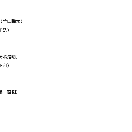
（竹山瞬太）
正浩）
安嶋是晴）
正和）
篠 直樹）