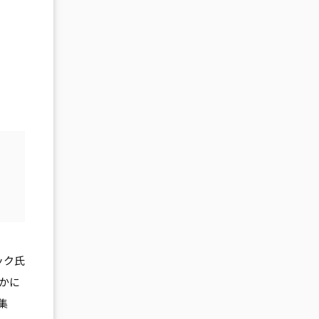
ック氏
かに
集