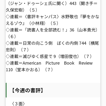
（ジャン・ドゥーシェ氏に聞く）443（聞き手＝
久保宏樹）（５）
◇連載＝〈書評キャンパス〉水野敬也『夢をかな
えるゾウ』（小林翔）（５）
◇連載＝「読書人を全部読む！」36（山本貴光）
（６）
◇連載＝日常の向こう側 ぼくの内側 744（横尾
忠則）（７）
◇連載＝滅びゆく惑星で 9（増田俊也）（７）
◇連載＝American Picture Book Review
110（堂本かおる）（７）
【今週の書評】
〈３面〉