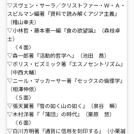
▽スヴェン・サーラ／クリストファー・Ｗ・Ａ・
スピルマン編著『資料で読み解くアジア主義』
（檜山幸夫）
▽小林哲・藤本憲一編『食の欲望論』（森枝卓
士）
〈４面〉
▽森一郎著『活動的哲学へ』（池田 喬）
▽ボリス・ビズミック著『エスノセントリズム』
（中西大輔）
▽ニール・マッカーサー著『セックスの倫理学』
（相澤伸依）
〈５面〉
▽張天翼著『雪の如く山の如く』（泉谷 瞬）
▽木村洋著『「蒲団」の時代』（栗原 悠）
〈６面〉
▽白川方明著『通貨に信用を刻印する』（小栗誠