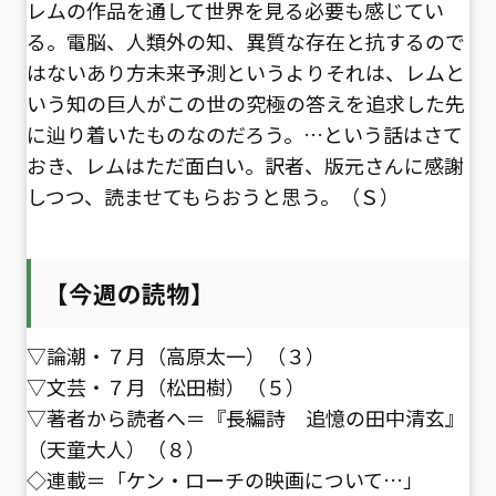
レムの作品を通して世界を見る必要も感じてい
る。電脳、人類外の知、異質な存在と抗するので
はないあり方――未来予測というよりそれは、レムと
いう知の巨人がこの世の究極の答えを追求した先
に辿り着いたものなのだろう。…という話はさて
おき、レムはただ面白い。訳者、版元さんに感謝
しつつ、読ませてもらおうと思う。（Ｓ）
【今週の読物】
▽論潮・７月（高原太一）（３）
▽文芸・７月（松田樹）（５）
▽著者から読者へ＝『長編詩 追憶の田中清玄』
（天童大人）（８）
◇連載＝「ケン・ローチの映画について…」