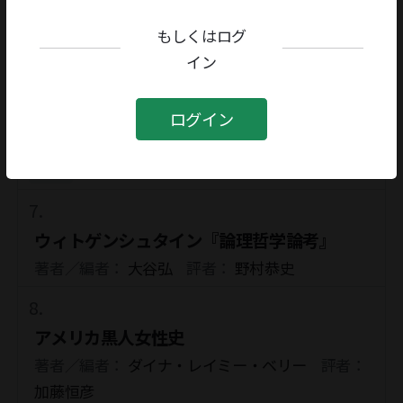
評者：
柳本尚規
もしくはログ
連載
イン
戯史平成紀〈十二月〉
ログイン
評者：
安倍夜郎
連載
ウィトゲンシュタイン『論理哲学論考』
著者／編者：
大谷弘
評者：
野村恭史
アメリカ黒人女性史
著者／編者：
ダイナ・レイミー・ベリー
評者：
加藤恒彦