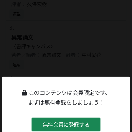
評者：
久保宏樹
連載
異常論文
〈書評キャンパス〉
著者／編者：
異常論文
評者：
中村愛花
連載
日常の向こう側ぼくの内側
このコンテンツは会員限定です。
評者：
横尾忠則
まずは無料登録をしましょう！
連載
無料会員に登録する
中平卓馬をめぐる50年目の日記