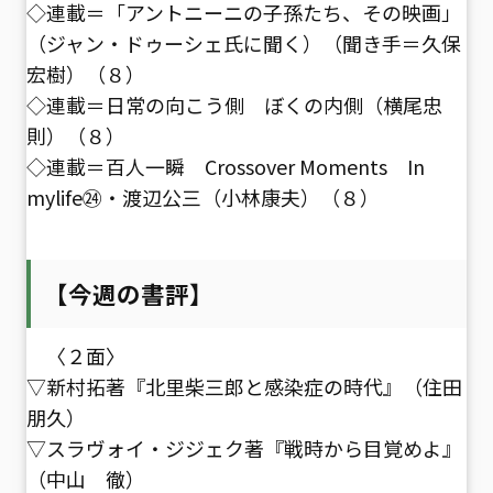
◇連載＝「アントニーニの子孫たち、その映画」
（ジャン・ドゥーシェ氏に聞く）（聞き手＝久保
宏樹）（８）
◇連載＝日常の向こう側 ぼくの内側（横尾忠
則）（８）
◇連載＝百人一瞬 Crossover Moments In
mylife㉔・渡辺公三（小林康夫）（８）
【今週の書評】
〈２面〉
▽新村拓著『北里柴三郎と感染症の時代』（住田
朋久）
▽スラヴォイ・ジジェク著『戦時から目覚めよ』
（中山 徹）