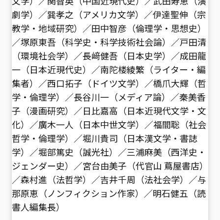
文学）／関智英（中国近現代史）／武田寿恵（演
劇学）／巽孝之（アメリカ文学）／伊達聖伸（宗
教学・地域研究）／田中智彦（倫理学・思想史）
／塚原東吾（科学史・科学技術社会論）／戸田清
（環境社会学）／長﨑健吾（日本史学）／成田龍
一（日本近現代史）／南陀楼綾繁（ライター・編
集者）／西口拓子（ドイツ文学）／橋爪大輝（哲
学・倫理学）／長谷川一（メディア論）／秦美香
子（漫画研究）／日比嘉高（日本近現代文学・文
化）／廣木一人（日本中世文学）／福間聡（社会
哲学・倫理学）／堀川貴司（日本漢文学・書誌
学）／堀部篤史（誠光社）／三浦麻美（西洋史・
ジェンダー史）／宮台由美子（代官山 蔦屋書店）
／森村進（法哲学）／吉井千周（法社会学）／与
那原恵（ノンフィクション作家）／明石健五（読
書人編集長）