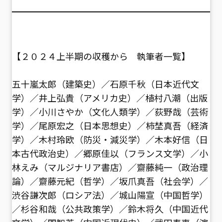
【２０２４上半期の収穫から 執筆者一覧】
五十嵐太郎（建築史）／石原千秋（日本近代文
学）／井上弘貴（アメリカ史）／植村八潮（出版
学）／小川さやか（文化人類学）／荻野哉（芸術
学）／尾原宏之（日本思想史）／柿埜真吾（経済
学）／木村玲欧（防災・減災学）／木本好信（日
本古代政治史）／郷原佳以（フランス文学）／小
林えみ（マルジナリア書店）／齋藤純一（政治理
論）／齋藤元紀（哲学）／坂爪真吾（社会学）／
渋谷謙次郎（ロシア法）／城山陽宣（中国哲学）
／杉谷和哉（公共政策学）／鈴木将久（中国近代