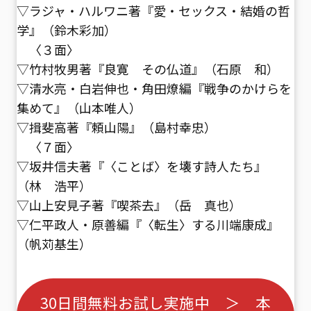
▽ラジャ・ハルワニ著『愛・セックス・結婚の哲
学』（鈴木彩加）
〈３面〉
▽竹村牧男著『良寛 その仏道』（石原 和）
▽清水亮・白岩伸也・角田燎編『戦争のかけらを
集めて』（山本唯人）
▽揖斐高著『頼山陽』（島村幸忠）
〈７面〉
▽坂井信夫著『〈ことば〉を壊す詩人たち』
（林 浩平）
▽山上安見子著『喫茶去』（岳 真也）
▽仁平政人・原善編『〈転生〉する川端康成』
（帆苅基生）
30日間無料お試し実施中 ＞ 本