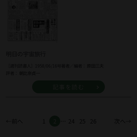
明日の宇宙旅行
［週刊読書人］1958/06/16号
著者／編者：
原田三夫
評者：
朝比奈貞一
記事を読む
←前へ
1
2
…
24
25
26
次へ→