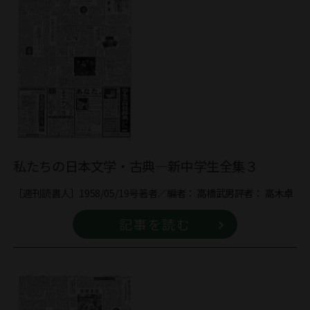
私たちの日本文学・古典―新中学生全集３
［週刊読書人］1958/05/19号
著者／編者：
高橋武男
評者：
高木卓
記事を読む