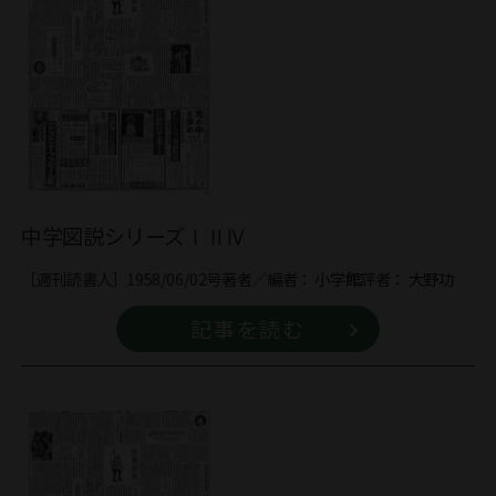
中学図説シリーズⅠⅡⅣ
［週刊読書人］1958/06/02号
著者／編者：
小学館
評者：
大野功
記事を読む