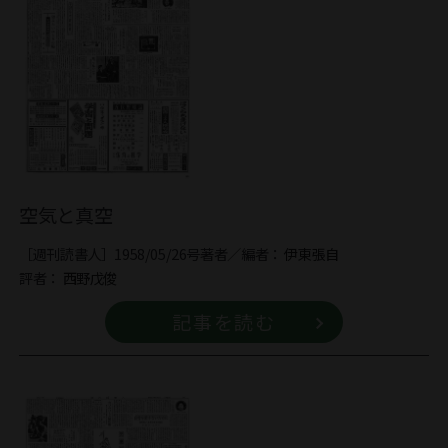
空気と真空
［週刊読書人］1958/05/26号
著者／編者：
伊東張自
評者：
西野戊俊
記事を読む