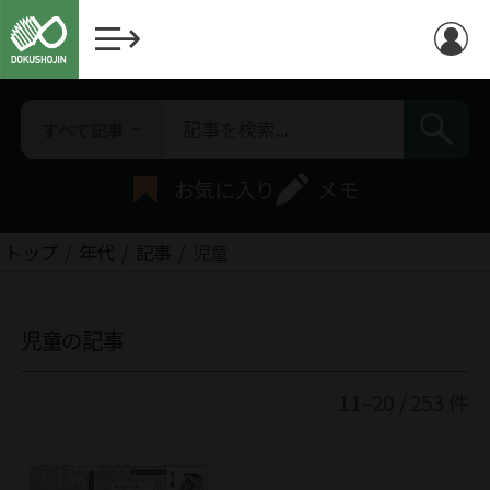
すべて記事
お気に入り
メモ
トップ
年代
記事
児童
児童の記事
11–20 / 253 件