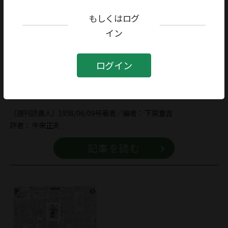
もしくはログ
イン
ログイン
図解理科事典
［週刊読書人］1958/06/09号
著者／編者：
下泉重吉
評者：
牛来正夫
記事を読む