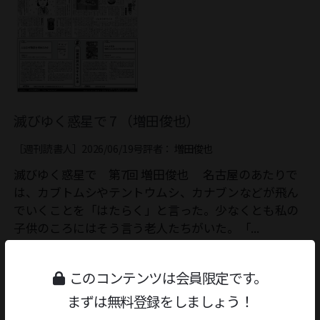
滅びゆく惑星で 7 （増田俊也）
［週刊読書人］2026/06/19号
評者：
増田俊也
滅びゆく惑星で 第7回 増田俊也 名古屋のあたりで
は、カブトムシやテントウムシ、カナブンなどが飛ん
でいくことを「はたらく」と言った。少なくとも私の
子供のころにはそう言う老人たちがいた。「...
記事を読む
このコンテンツは会員限定です。
まずは無料登録をしましょう！