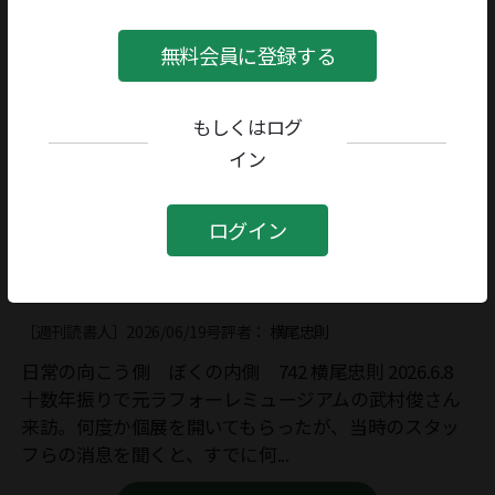
無料会員に登録する
もしくはログ
イン
ログイン
日常の向こう側 ぼくの内側 742（横尾忠則）
［週刊読書人］2026/06/19号
評者：
横尾忠則
日常の向こう側 ぼくの内側 742 横尾忠則 2026.6.8
十数年振りで元ラフォーレミュージアムの武村俊さん
来訪。何度か個展を開いてもらったが、当時のスタッ
フらの消息を聞くと、すでに何...