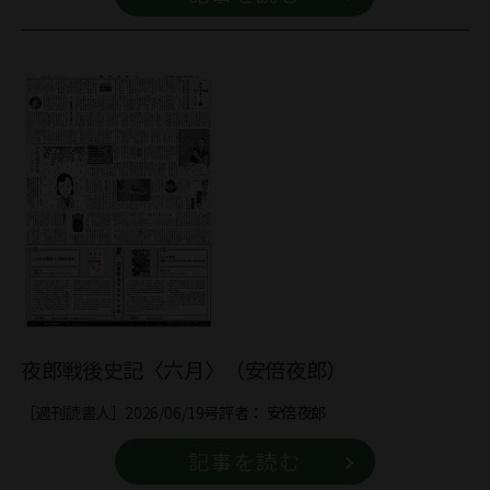
夜郎戦後史記〈六月〉（安倍夜郎）
［週刊読書人］2026/06/19号
評者：
安倍夜郎
記事を読む