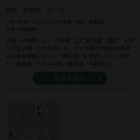
評伝 中勘助 上・下
［週刊読書人］2025/11/07号
著者／編者：
高瀬正仁
評者：
中島国彦
評伝 中勘助 上・下 高瀬 正仁著 中島 国彦 大学
一年生の時一九六五年一月、七十九歳の中勘助が多年
の文学的業績によって「朝日賞」を受賞したことを知
り、図書館で刊行中の角川書店版『中勘助全...
記事を読む