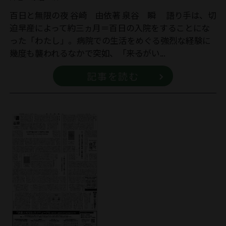
百日と無限の夜 谷崎 由依著 泉谷 瞬 語り手は、切
迫早産によって約三ヵ月＝百日の入院をすることにな
った「わたし」。病院での生活をめぐる強烈な経験に
幾度も襲われるなかで突如、「――来るがい...
記事を読む