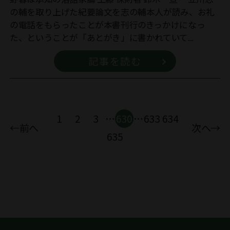
の輔を取り上げた紀要論文を志の輔本人が読み、お礼
の電話をもらったことが本書刊行のきっかけになっ
た、ということが「あとがき」に書かれていて...
記事を読む
1
2
3
…
630
…
633
634
←前へ
次へ→
635