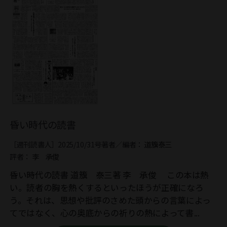
昏い時代の読書
［週刊読書人］2025/10/31号
著者／編者：
道籏泰三
評者：
李 承俊
昏い時代の読書 道籏 泰三著 李 承俊 この本は熱
い。読者の胸を熱くするといったほうが正確になろ
う。それは、思想や批評のさめた頭からの言葉によっ
てではなく、心の奥底からの祈りの熱によって書...