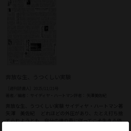
奔放な生、うつくしい実験
［週刊読書人］2025/11/21号
著者／編者：
サイディヤ・ハートマン
評者：
矢澤美佐紀
奔放な生、うつくしい実験 サイディヤ・ハートマン著
矢澤 美佐紀 どれほどの外圧があり、たとえ打ち捨
てられようとも、自分の魂の声に従ってこそ生きる価
値があると信じること。生きのびるための消...